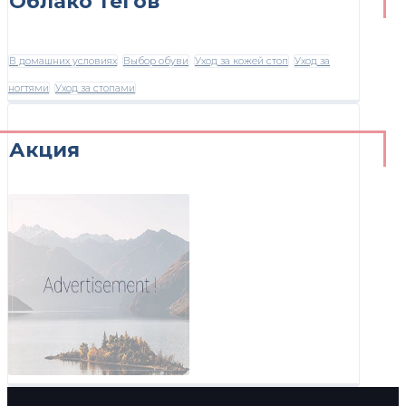
Облако тегов
В домашних условиях
Выбор обуви
Уход за кожей стоп
Уход за
ногтями
Уход за стопами
Акция