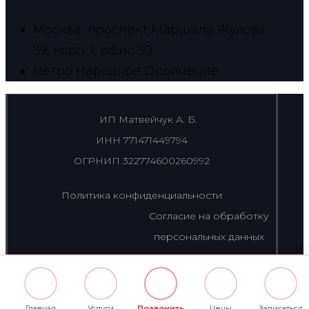
Москва, проспект Маршала Жукова,
39, корп. 1, офис 30
метро Народное Ополчение
ИП Матвейчук А. Б.
ИНН 771471449794
ОГРНИП 322774600260992
Политика конфиденциальности
Согласие на обработку
персональных данных
Главная
Услуги
Позвонить
Цены
Записаться