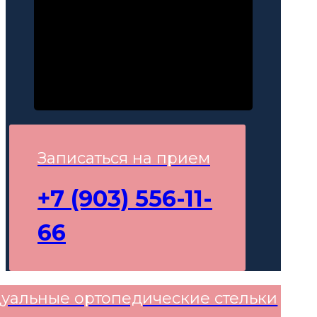
в день обращения
Акция действует с
13.07
по
12.08
Записаться на прием
+7 (903) 556-11-
66
уальные ортопедические стельки