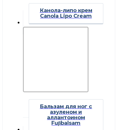
Канола-липо крем
Canola Lipo Cream
Бальзам для ног с
азуленом и
аллантоином
Этот
Fuβbalsam
товар