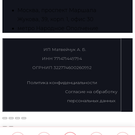
Москва, проспект Маршала
Жукова, 39, корп. 1, офис 30
метро Народное Ополчение
ИП Матвейчук А. Б.
ИНН 771471449794
ОГРНИП 322774600260992
Политика конфиденциальности
Согласие на обработку
персональных данных