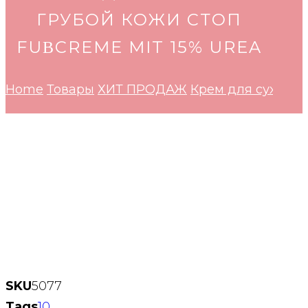
ГРУБОЙ КОЖИ СТОП
FUΒCREME MIT 15% UREA
Home
Товары
ХИТ ПРОДАЖ
Крем для сухой и 
SKU
5077
Tags
10