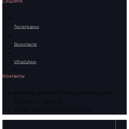
Соцсети
Телеграмм
Вконтакте
WhatsApp
Контакты
Москва, проспект Маршала Жукова,
39, корп. 1, офис 30
метро Народное Ополчение