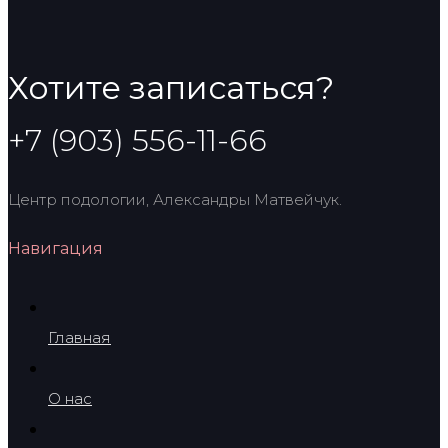
выбрать
на
странице
Хотите записаться?
товара.
+7 (903) 556-11-66
Центр подологии, Александры Матвейчук.
Навигация
Главная
О нас