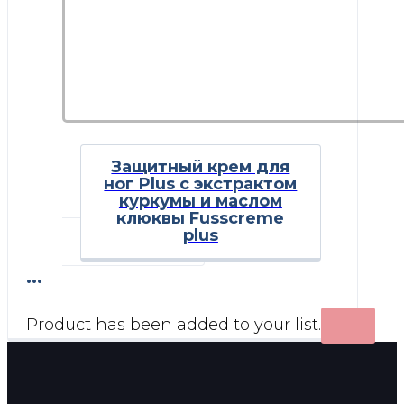
Защитный крем для
ног Plus с экстрактом
куркумы и маслом
клюквы Fusscreme
Этот
plus
товар
...
имеет
несколько
Product has been added to your list.
вариаций.
Опции
можно